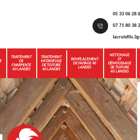
05 33 06 28 
07 71 80 38 
lacroixfils.
NETTOYAGE
TRAITEMENT
TRAITEMENT
REMPLACEMENT
ET
E
DE
HYDROFUGE
DE FAITAGE 40
DÉMOUSSAGE
CHARPENTE
DE TOITURE
LANDES
DE TOITURE
40 LANDES
40 LANDES
40 LANDES