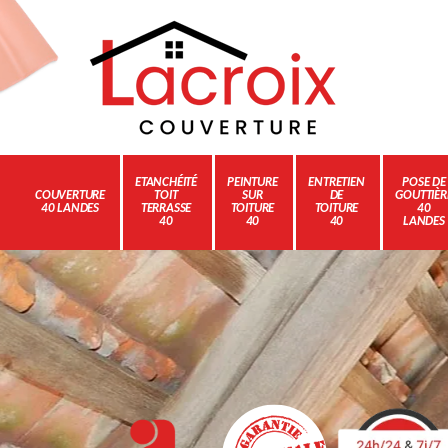
ETANCHÉITÉ
PEINTURE
ENTRETIEN
POSE DE
COUVERTURE
TOIT
SUR
DE
GOUTTIÈR
40 LANDES
TERRASSE
TOITURE
TOITURE
40
40
40
40
LANDES