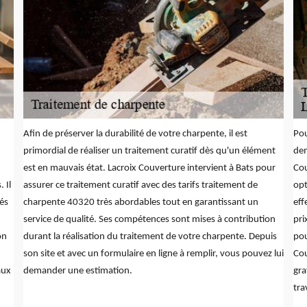
Afin de préserver la durabilité de votre charpente, il est
Pou
primordial de réaliser un traitement curatif dès qu'un élément
dem
est en mauvais état. Lacroix Couverture intervient à Bats pour
Cou
 Il
assurer ce traitement curatif avec des tarifs traitement de
opt
és
charpente 40320 très abordables tout en garantissant un
eff
service de qualité. Ses compétences sont mises à contribution
pri
on
durant la réalisation du traitement de votre charpente. Depuis
pou
son site et avec un formulaire en ligne à remplir, vous pouvez lui
Cou
aux
demander une estimation.
gra
tra