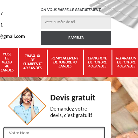
ON VOUS RAPPELLE GRATUITEMENT
67
21
3g@gmail.com
POSE
TRAVAUX
DE
REMPLACEMENT
ÉTANCHÉITÉ
RÉPARATION
DE
VELUX
DE TOITURE 40
DE TOITURE
DE TOITURE
CHARPENTE
40
LANDES
40 LANDES
40 LANDES
40 LANDES
LANDES
Devis gratuit
Demandez votre
devis, c'est gratuit!