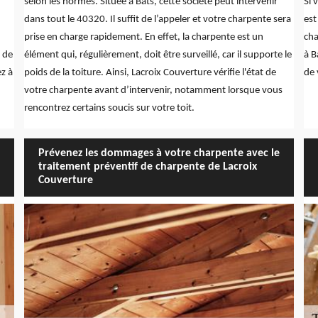
selon les normes. Située à Bats, cette société peut intervenir
Si 
dans tout le 40320. Il suffit de l’appeler et votre charpente sera
est
prise en charge rapidement. En effet, la charpente est un
cha
 de
élément qui, régulièrement, doit être surveillé, car il supporte le
à B
z à
poids de la toiture. Ainsi, Lacroix Couverture vérifie l'état de
de 
votre charpente avant d’intervenir, notamment lorsque vous
rencontrez certains soucis sur votre toit.
Prévenez les dommages à votre charpente avec le
traitement préventif de charpente de Lacroix
Couverture