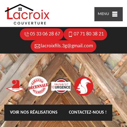
MENU
05 33 06 28 67
07 71 80 38 21
lacroixfils.3g@gmail.com
VOIR NOS RÉALISATIONS
CONTACTEZ-NOUS !