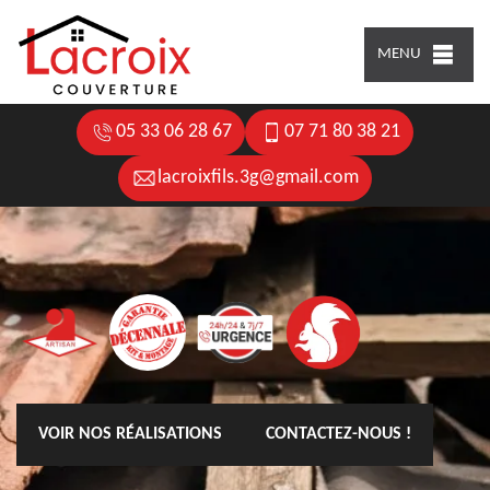
MENU
05 33 06 28 67
07 71 80 38 21
lacroixfils.3g@gmail.com
VOIR NOS RÉALISATIONS
CONTACTEZ-NOUS !