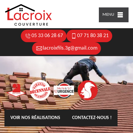
MENU
05 33 06 28 67
07 71 80 38 21
lacroixfils.3g@gmail.com
VOIR NOS RÉALISATIONS
CONTACTEZ-NOUS !