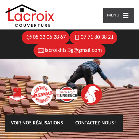
MENU
05 33 06 28 67
07 71 80 38 21
lacroixfils.3g@gmail.com
VOIR NOS RÉALISATIONS
CONTACTEZ-NOUS !