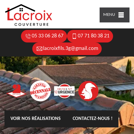
MENU
05 33 06 28 67
07 71 80 38 21
lacroixfils.3g@gmail.com
VOIR NOS RÉALISATIONS
CONTACTEZ-NOUS !