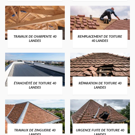
TRAVAUX DE CHARPENTE 40
REMPLACEMENT DE TOITURE
LANDES
40 LANDES
ÉTANCHÉITÉ DE TOITURE 40
RÉPARATION DE TOITURE 40
LANDES
LANDES
TRAVAUX DE ZINGUERIE 40
URGENCE FUITE DE TOITURE 40
LANDES
LANDES