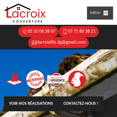
MENU
05 33 06 28 67
07 71 80 38 21
lacroixfils.3g@gmail.com
VOIR NOS RÉALISATIONS
CONTACTEZ-NOUS !