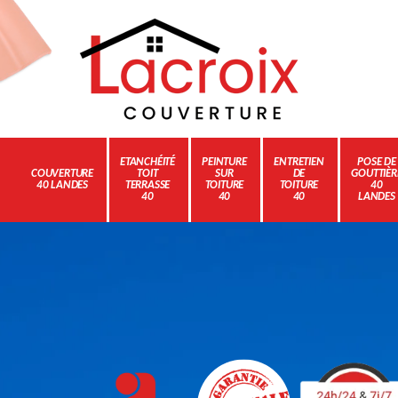
ETANCHÉITÉ
PEINTURE
ENTRETIEN
POSE DE
COUVERTURE
TOIT
SUR
DE
GOUTTIÈR
40 LANDES
TERRASSE
TOITURE
TOITURE
40
40
40
40
LANDES