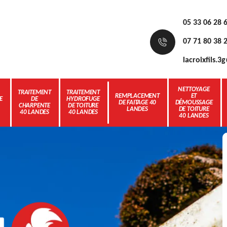
05 33 06 28 
07 71 80 38 
lacroixfils.
NETTOYAGE
TRAITEMENT
TRAITEMENT
REMPLACEMENT
ET
E
DE
HYDROFUGE
DE FAITAGE 40
DÉMOUSSAGE
CHARPENTE
DE TOITURE
LANDES
DE TOITURE
40 LANDES
40 LANDES
40 LANDES