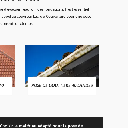
e d'évacuer l'eau loin des fondations. Il est essentiel
tes appel au couvreur Lacroix Couverture pour une pose
i dureront longtemps.
TRAIT
40
POSE DE GOUTTIÈRE 40 LANDES
Choisir le matériau adapté pour la pose de