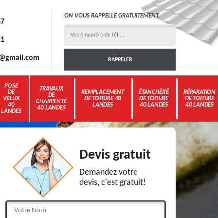
ON VOUS RAPPELLE GRATUITEMENT
67
21
3g@gmail.com
POSE
TRAVAUX
DE
REMPLACEMENT
ÉTANCHÉITÉ
RÉPARATION
DE
VELUX
DE TOITURE 40
DE TOITURE
DE TOITURE
CHARPENTE
40
LANDES
40 LANDES
40 LANDES
40 LANDES
LANDES
Devis gratuit
Demandez votre
devis, c'est gratuit!