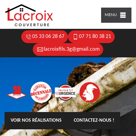
MENU
05 33 06 28 67
07 71 80 38 21
lacroixfils.3g@gmail.com
VOIR NOS RÉALISATIONS
CONTACTEZ-NOUS !