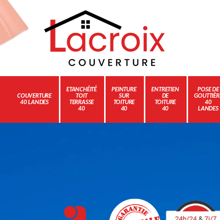
ETANCHÉITÉ
PEINTURE
ENTRETIEN
POSE DE
COUVERTURE
TOIT
SUR
DE
GOUTTIÈR
40 LANDES
TERRASSE
TOITURE
TOITURE
40
40
40
40
LANDES