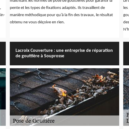
maîtrisant les normes de pose de gouttières pour garantir la
Le 
,
pente et les types de fixations adaptés. Ils travaillent de
les
ain-
manière méthodique pour qu’à la fin des travaux, le résultat
gou
obtenu ne vous déçoive en rien.
des
N'h
Lacroix Couverture : une entreprise de réparation
de gouttière à Souprosse