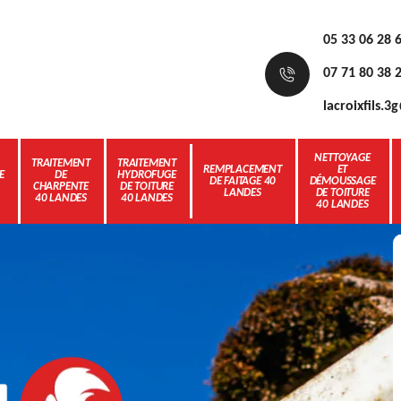
05 33 06 28 
07 71 80 38 
lacroixfils.
NETTOYAGE
TRAITEMENT
TRAITEMENT
REMPLACEMENT
ET
E
DE
HYDROFUGE
DE FAITAGE 40
DÉMOUSSAGE
CHARPENTE
DE TOITURE
LANDES
DE TOITURE
40 LANDES
40 LANDES
40 LANDES