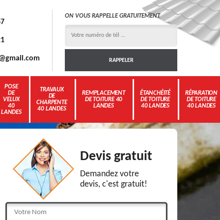
ON VOUS RAPPELLE GRATUITEMENT
67
21
3g@gmail.com
POSE
TRAVAUX
DE
REMPLACEMENT
ÉTANCHÉITÉ
RÉPARATION
DE
VELUX
DE TOITURE 40
DE TOITURE
DE TOITURE
CHARPENTE
40
LANDES
40 LANDES
40 LANDES
40 LANDES
LANDES
Devis gratuit
Demandez votre
devis, c'est gratuit!