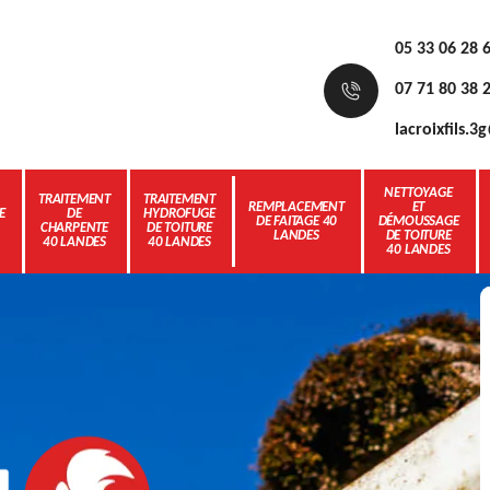
05 33 06 28 
07 71 80 38 
lacroixfils.
NETTOYAGE
TRAITEMENT
TRAITEMENT
REMPLACEMENT
ET
E
DE
HYDROFUGE
DE FAITAGE 40
DÉMOUSSAGE
CHARPENTE
DE TOITURE
LANDES
DE TOITURE
40 LANDES
40 LANDES
40 LANDES