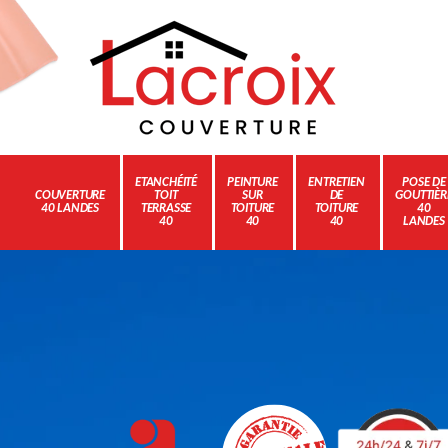
ETANCHÉITÉ
PEINTURE
ENTRETIEN
POSE DE
COUVERTURE
TOIT
SUR
DE
GOUTTIÈR
40 LANDES
TERRASSE
TOITURE
TOITURE
40
40
40
40
LANDES