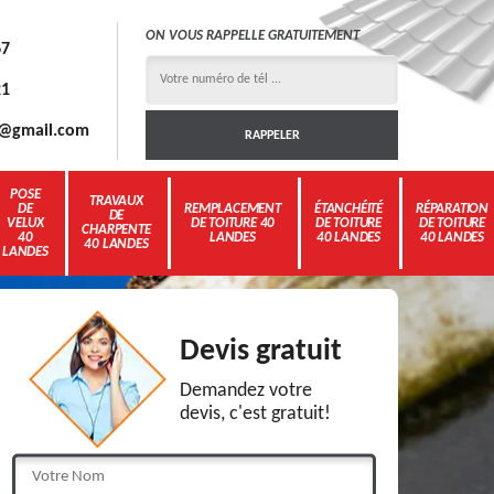
ON VOUS RAPPELLE GRATUITEMENT
67
21
3g@gmail.com
POSE
TRAVAUX
DE
REMPLACEMENT
ÉTANCHÉITÉ
RÉPARATION
DE
VELUX
DE TOITURE 40
DE TOITURE
DE TOITURE
CHARPENTE
40
LANDES
40 LANDES
40 LANDES
40 LANDES
LANDES
Devis gratuit
Demandez votre
devis, c'est gratuit!