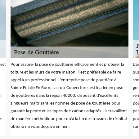
 est
Pour assurer la pose de gouttières efficacement et protéger la
L'a
toiture et les murs de votre maison, il est préférable de faire
qua
appel à un professionnel. L’entreprise pose de gouttière à
som
Sainte Eulalie En Born, Lacroix Couverture, est leader en pose
gou
er
de gouttières dans la région 40200, disposant d'excellents
rem
zingueurs maîtrisant les normes de pose de gouttières pour
pou
garantir la pente et les types de fixations adaptés. Ils travaillent
pen
es
de manière méthodique pour qu’à la fin des travaux, le résultat
pou
obtenu ne vous déçoive en rien.
sur