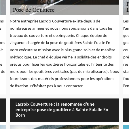
ons
Notre entreprise Lacroix Couverture existe depuis de
Les
s
nombreuses années et nous nous spécialisons dans tous les
l'a
travaux de couverture et de zinguerie. Chaque équipe de
gou
ions
zingueur, chargée de la pose de gouttières Sainte Eulalie En
gou
it
Born exécute sa mission avec le plus grand soin et de manière
cou
méthodique. Le chef d'équipe vérifie la solidité des endroits
pré
es
prévus pour fixer les gouttières horizontales et l'intégrité des
res
 de
murs pour les gouttières verticales (pas de microfissures). Nous
sta
fournissons des matériels professionnels pour les opérations
fou
de fixation. N'hésitez pas à nous contacter.
l’e
Lacroix Couverture : la renommée d’une
entreprise pose de gouttière à Sainte Eulalie En
Born