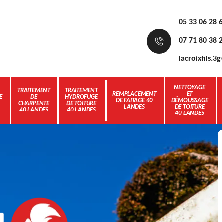
05 33 06 28 
07 71 80 38 
lacroixfils.
NETTOYAGE
TRAITEMENT
TRAITEMENT
REMPLACEMENT
ET
E
DE
HYDROFUGE
DE FAITAGE 40
DÉMOUSSAGE
CHARPENTE
DE TOITURE
LANDES
DE TOITURE
40 LANDES
40 LANDES
40 LANDES