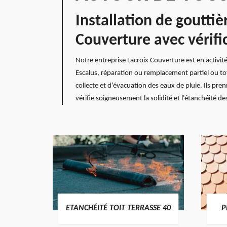
Installation de gouttiè
Couverture avec vérifi
Notre entreprise Lacroix Couverture est en activit
Escalus, réparation ou remplacement partiel ou tot
collecte et d’évacuation des eaux de pluie. Ils pre
vérifie soigneusement la solidité et l'étanchéité d
DES
ETANCHÉITÉ TOIT TERRASSE 40
P