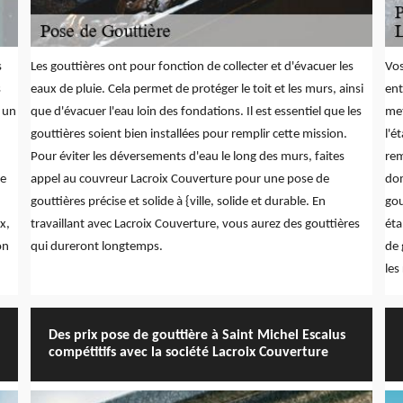
s
Les gouttières ont pour fonction de collecter et d'évacuer les
Vos
s
eaux de pluie. Cela permet de protéger le toit et les murs, ainsi
ent
à un
que d'évacuer l'eau loin des fondations. Il est essentiel que les
met
gouttières soient bien installées pour remplir cette mission.
l'é
Pour éviter les déversements d'eau le long des murs, faites
rem
re
appel au couvreur Lacroix Couverture pour une pose de
dom
gouttières précise et solide à {ville, solide et durable. En
gou
x,
travaillant avec Lacroix Couverture, vous aurez des gouttières
éta
on
qui dureront longtemps.
de 
les
Des prix pose de gouttière à Saint Michel Escalus
compétitifs avec la société Lacroix Couverture