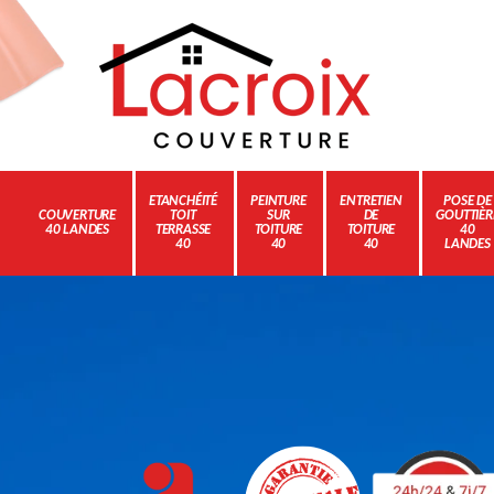
ETANCHÉITÉ
PEINTURE
ENTRETIEN
POSE DE
COUVERTURE
TOIT
SUR
DE
GOUTTIÈR
40 LANDES
TERRASSE
TOITURE
TOITURE
40
40
40
40
LANDES