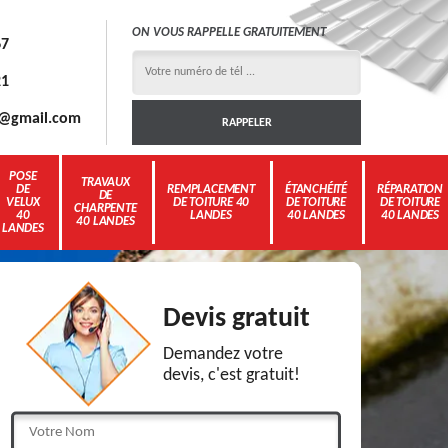
ON VOUS RAPPELLE GRATUITEMENT
67
21
3g@gmail.com
POSE
TRAVAUX
DE
REMPLACEMENT
ÉTANCHÉITÉ
RÉPARATION
DE
VELUX
DE TOITURE 40
DE TOITURE
DE TOITURE
CHARPENTE
40
LANDES
40 LANDES
40 LANDES
40 LANDES
LANDES
Devis gratuit
Demandez votre
devis, c'est gratuit!