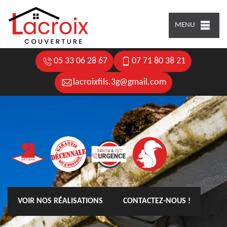
MENU
05 33 06 28 67
07 71 80 38 21
lacroixfils.3g@gmail.com
VOIR NOS RÉALISATIONS
CONTACTEZ-NOUS !