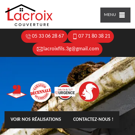
MENU
05 33 06 28 67
07 71 80 38 21
lacroixfils.3g@gmail.com
VOIR NOS RÉALISATIONS
CONTACTEZ-NOUS !