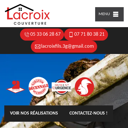
MENU
05 33 06 28 67
07 71 80 38 21
lacroixfils.3g@gmail.com
VOIR NOS RÉALISATIONS
CONTACTEZ-NOUS !