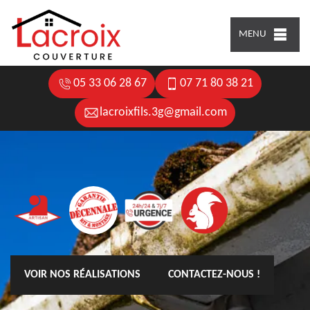
MENU
05 33 06 28 67
07 71 80 38 21
lacroixfils.3g@gmail.com
VOIR NOS RÉALISATIONS
CONTACTEZ-NOUS !