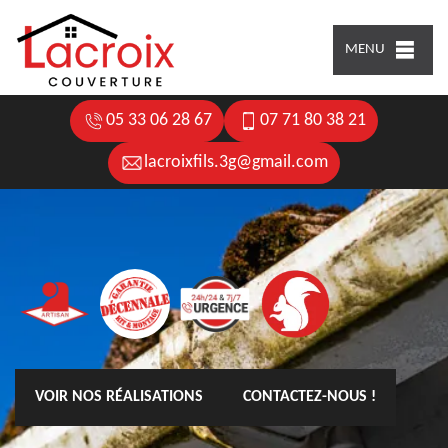
MENU
05 33 06 28 67
07 71 80 38 21
lacroixfils.3g@gmail.com
VOIR NOS RÉALISATIONS
CONTACTEZ-NOUS !