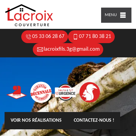
MENU
05 33 06 28 67
07 71 80 38 21
lacroixfils.3g@gmail.com
VOIR NOS RÉALISATIONS
CONTACTEZ-NOUS !