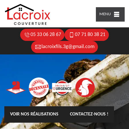
MENU
05 33 06 28 67
07 71 80 38 21
lacroixfils.3g@gmail.com
VOIR NOS RÉALISATIONS
CONTACTEZ-NOUS !