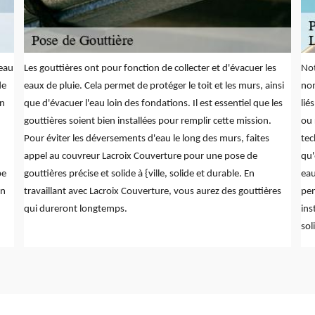
'eau
Les gouttières ont pour fonction de collecter et d'évacuer les
Not
de
eaux de pluie. Cela permet de protéger le toit et les murs, ainsi
nom
on
que d'évacuer l'eau loin des fondations. Il est essentiel que les
lié
gouttières soient bien installées pour remplir cette mission.
ou 
Pour éviter les déversements d'eau le long des murs, faites
tec
appel au couvreur Lacroix Couverture pour une pose de
qu'
pe
gouttières précise et solide à {ville, solide et durable. En
eau
on
travaillant avec Lacroix Couverture, vous aurez des gouttières
pen
qui dureront longtemps.
ins
sol