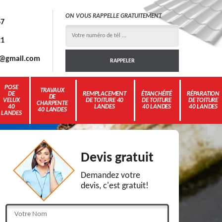
ON VOUS RAPPELLE GRATUITEMENT
67
21
3g@gmail.com
POSE
TRAVAUX
DE
REMPLACEMENT
ÉTANCHÉITÉ
RÉPARATION
DE
VELUX
DE TOITURE 40
DE TOITURE
DE TOITURE
CHARPENTE
40
LANDES
40 LANDES
40 LANDES
40 LANDES
LANDES
Devis gratuit
Demandez votre
devis, c'est gratuit!