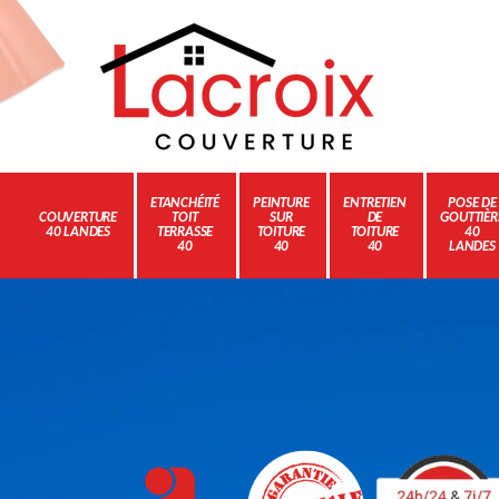
ETANCHÉITÉ
PEINTURE
ENTRETIEN
POSE DE
COUVERTURE
TOIT
SUR
DE
GOUTTIÈR
40 LANDES
TERRASSE
TOITURE
TOITURE
40
40
40
40
LANDES