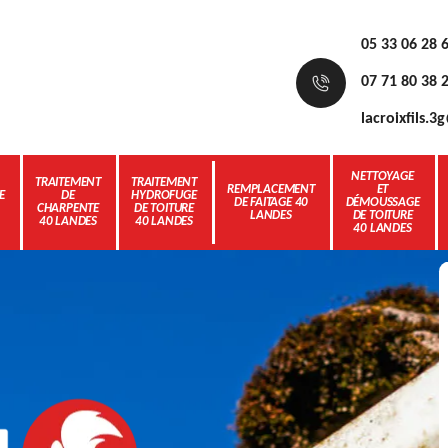
05 33 06 28 
07 71 80 38 
lacroixfils.
NETTOYAGE
TRAITEMENT
TRAITEMENT
REMPLACEMENT
ET
E
DE
HYDROFUGE
DE FAITAGE 40
DÉMOUSSAGE
CHARPENTE
DE TOITURE
LANDES
DE TOITURE
40 LANDES
40 LANDES
40 LANDES