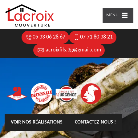
MENU
05 33 06 28 67
07 71 80 38 21
lacroixfils.3g@gmail.com
VOIR NOS RÉALISATIONS
CONTACTEZ-NOUS !