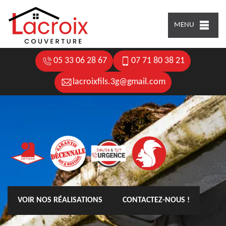
MENU
05 33 06 28 67
07 71 80 38 21
lacroixfils.3g@gmail.com
VOIR NOS RÉALISATIONS
CONTACTEZ-NOUS !