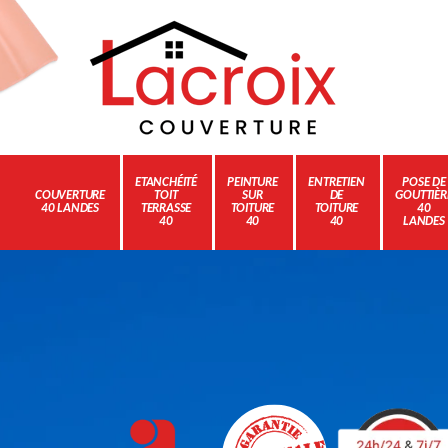
ETANCHÉITÉ
PEINTURE
ENTRETIEN
POSE DE
COUVERTURE
TOIT
SUR
DE
GOUTTIÈR
40 LANDES
TERRASSE
TOITURE
TOITURE
40
40
40
40
LANDES