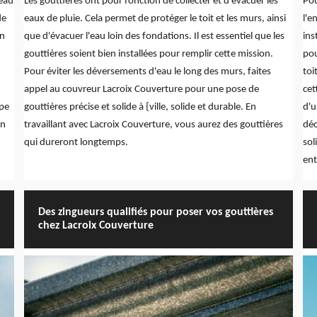
'eau
Les gouttières ont pour fonction de collecter et d'évacuer les
Pou
de
eaux de pluie. Cela permet de protéger le toit et les murs, ainsi
l'e
on
que d'évacuer l'eau loin des fondations. Il est essentiel que les
ins
gouttières soient bien installées pour remplir cette mission.
pou
Pour éviter les déversements d'eau le long des murs, faites
toi
appel au couvreur Lacroix Couverture pour une pose de
cet
ipe
gouttières précise et solide à {ville, solide et durable. En
d'u
on
travaillant avec Lacroix Couverture, vous aurez des gouttières
déc
qui dureront longtemps.
sol
ent
Des zingueurs qualifiés pour poser vos gouttières
chez Lacroix Couverture