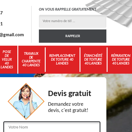
ON VOUS RAPPELLE GRATUITEMENT
67
21
3g@gmail.com
POSE
TRAVAUX
DE
REMPLACEMENT
ÉTANCHÉITÉ
RÉPARATION
DE
VELUX
DE TOITURE 40
DE TOITURE
DE TOITURE
CHARPENTE
40
LANDES
40 LANDES
40 LANDES
40 LANDES
LANDES
Devis gratuit
Demandez votre
devis, c'est gratuit!