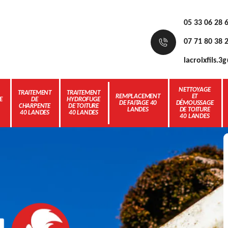
05 33 06 28 
07 71 80 38 
lacroixfils.
NETTOYAGE
TRAITEMENT
TRAITEMENT
REMPLACEMENT
ET
E
DE
HYDROFUGE
DE FAITAGE 40
DÉMOUSSAGE
CHARPENTE
DE TOITURE
LANDES
DE TOITURE
40 LANDES
40 LANDES
40 LANDES