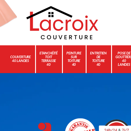
ETANCHÉITÉ
PEINTURE
ENTRETIEN
POSE DE
COUVERTURE
TOIT
SUR
DE
GOUTTIÈR
40 LANDES
TERRASSE
TOITURE
TOITURE
40
40
40
40
LANDES