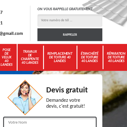
ON VOUS RAPPELLE GRATUITEMENT
67
21
3g@gmail.com
POSE
TRAVAUX
DE
REMPLACEMENT
ÉTANCHÉITÉ
RÉPARATION
DE
VELUX
DE TOITURE 40
DE TOITURE
DE TOITURE
CHARPENTE
40
LANDES
40 LANDES
40 LANDES
40 LANDES
LANDES
Devis gratuit
Demandez votre
devis, c'est gratuit!