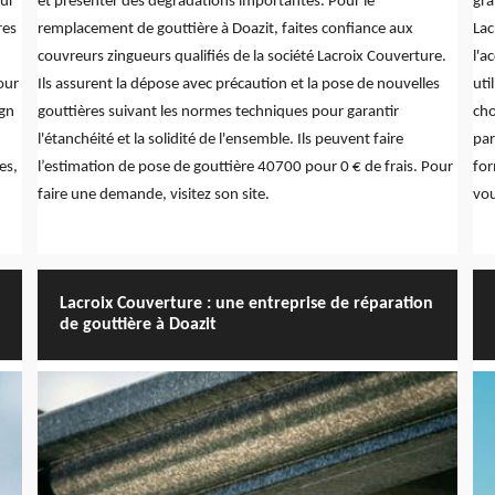
our
et présenter des dégradations importantes. Pour le
gra
res
remplacement de gouttière à Doazit, faites confiance aux
Lac
couvreurs zingueurs qualifiés de la société Lacroix Couverture.
l'a
our
Ils assurent la dépose avec précaution et la pose de nouvelles
uti
ign
gouttières suivant les normes techniques pour garantir
cho
l'étanchéité et la solidité de l'ensemble. Ils peuvent faire
par
es,
l’estimation de pose de gouttière 40700 pour 0 € de frais. Pour
for
faire une demande, visitez son site.
vou
Lacroix Couverture : une entreprise de réparation
de gouttière à Doazit