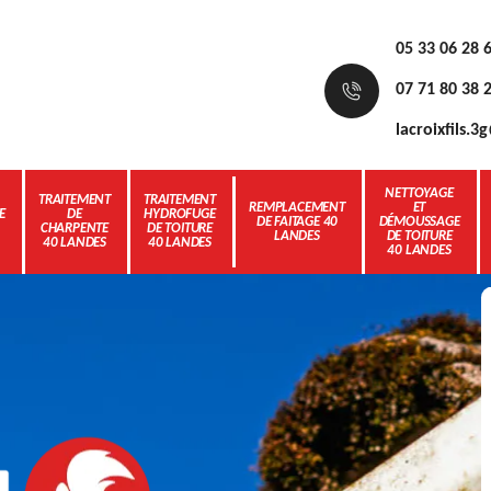
05 33 06 28 
07 71 80 38 
lacroixfils.
NETTOYAGE
TRAITEMENT
TRAITEMENT
REMPLACEMENT
ET
E
DE
HYDROFUGE
DE FAITAGE 40
DÉMOUSSAGE
CHARPENTE
DE TOITURE
LANDES
DE TOITURE
40 LANDES
40 LANDES
40 LANDES