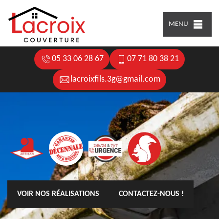
MENU
05 33 06 28 67
07 71 80 38 21
lacroixfils.3g@gmail.com
VOIR NOS RÉALISATIONS
CONTACTEZ-NOUS !