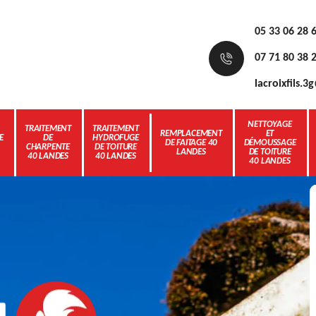
05 33 06 28 
07 71 80 38 
lacroixfils.
NETTOYAGE
TRAITEMENT
TRAITEMENT
REMPLACEMENT
ET
E
DE
HYDROFUGE
DE FAITAGE 40
DÉMOUSSAGE
CHARPENTE
DE TOITURE
LANDES
DE TOITURE
40 LANDES
40 LANDES
40 LANDES