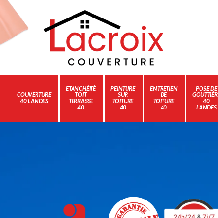
ETANCHÉITÉ
PEINTURE
ENTRETIEN
POSE DE
COUVERTURE
TOIT
SUR
DE
GOUTTIÈR
40 LANDES
TERRASSE
TOITURE
TOITURE
40
40
40
40
LANDES