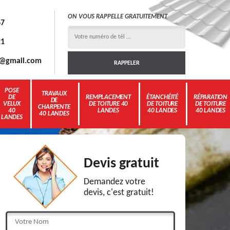
ON VOUS RAPPELLE GRATUITEMENT
67
21
3g@gmail.com
POSE
TRAVAUX
DE
REMPLACEMENT
ÉTANCHÉITÉ
RÉPARATION
DE
VELUX
DE TOITURE 40
DE TOITURE
DE TOITURE
CHARPENTE
40
LANDES
40 LANDES
40 LANDES
40 LANDES
LANDES
Devis gratuit
Demandez votre
devis, c'est gratuit!