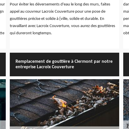
our
Pour éviter les déversements d'eau le long des murs, faites
dan
ign
appel au couvreur Lacroix Couverture pour une pose de
maî
gouttières précise et solide à {ville, solide et durable. En
pen
travaillant avec Lacroix Couverture, vous aurez des gouttières
man
tte
qui dureront longtemps.
obt
Remplacement de gouttière à Clermont par notre
entreprise Lacroix Couverture