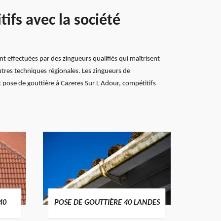
ifs avec la société
t effectuées par des zingueurs qualifiés qui maîtrisent
utres techniques régionales. Les zingueurs de
 pose de gouttière à Cazeres Sur L Adour, compétitifs
TRAIT
40
POSE DE GOUTTIÈRE 40 LANDES