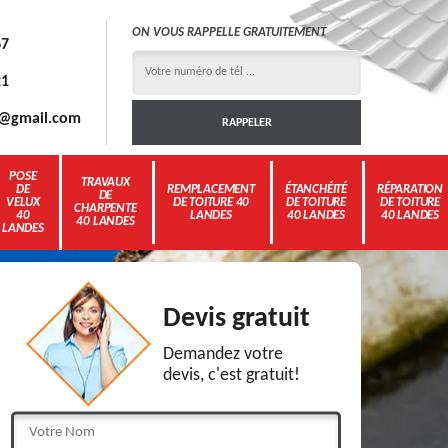
ON VOUS RAPPELLE GRATUITEMENT
67
21
3g@gmail.com
POSE
TRAVAUX
DE
REMPLACEMENT
ÉTANCHÉITÉ
RÉPARATION
DE
VELUX
DE TOITURE 40
DE TOITURE
DE TOITURE
CHARPENTE
40
LANDES
40 LANDES
40 LANDES
40 LANDES
LANDES
Devis gratuit
Demandez votre
devis, c'est gratuit!