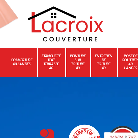
ETANCHÉITÉ
PEINTURE
ENTRETIEN
POSE DE
COUVERTURE
TOIT
SUR
DE
GOUTTIÈR
40 LANDES
TERRASSE
TOITURE
TOITURE
40
40
40
40
LANDES