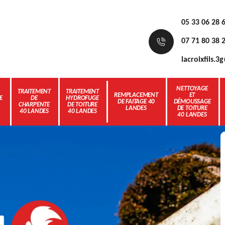
05 33 06 28 
07 71 80 38 
lacroixfils.
NETTOYAGE
TRAITEMENT
TRAITEMENT
REMPLACEMENT
ET
E
DE
HYDROFUGE
DE FAITAGE 40
DÉMOUSSAGE
CHARPENTE
DE TOITURE
LANDES
DE TOITURE
40 LANDES
40 LANDES
40 LANDES