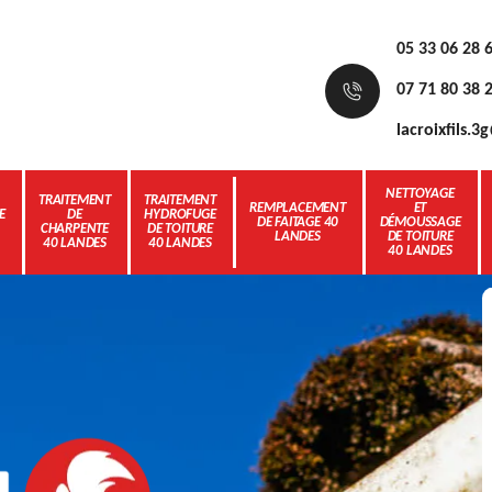
05 33 06 28 
07 71 80 38 
lacroixfils.
NETTOYAGE
TRAITEMENT
TRAITEMENT
REMPLACEMENT
ET
E
DE
HYDROFUGE
DE FAITAGE 40
DÉMOUSSAGE
CHARPENTE
DE TOITURE
LANDES
DE TOITURE
40 LANDES
40 LANDES
40 LANDES