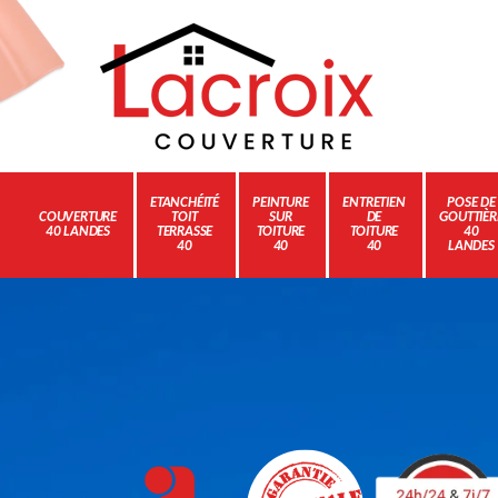
ETANCHÉITÉ
PEINTURE
ENTRETIEN
POSE DE
COUVERTURE
TOIT
SUR
DE
GOUTTIÈR
40 LANDES
TERRASSE
TOITURE
TOITURE
40
40
40
40
LANDES