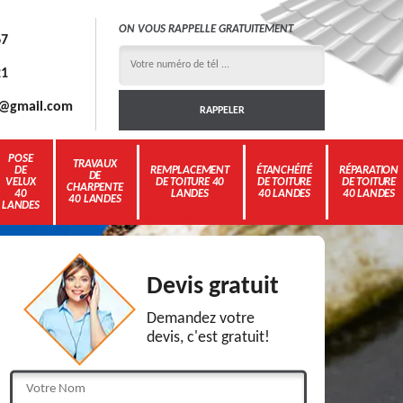
ON VOUS RAPPELLE GRATUITEMENT
67
21
3g@gmail.com
POSE
TRAVAUX
DE
REMPLACEMENT
ÉTANCHÉITÉ
RÉPARATION
DE
VELUX
DE TOITURE 40
DE TOITURE
DE TOITURE
CHARPENTE
40
LANDES
40 LANDES
40 LANDES
40 LANDES
LANDES
Devis gratuit
Demandez votre
devis, c'est gratuit!