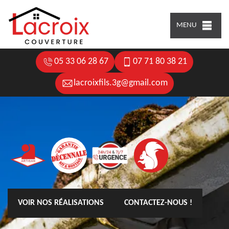
MENU
05 33 06 28 67
07 71 80 38 21
lacroixfils.3g@gmail.com
VOIR NOS RÉALISATIONS
CONTACTEZ-NOUS !