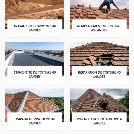
TRAVAUX DE CHARPENTE 40
REMPLACEMENT DE TOITURE
LANDES
40 LANDES
ÉTANCHÉITÉ DE TOITURE 40
RÉPARATION DE TOITURE 40
LANDES
LANDES
TRAVAUX DE ZINGUERIE 40
URGENCE FUITE DE TOITURE 40
LANDES
LANDES