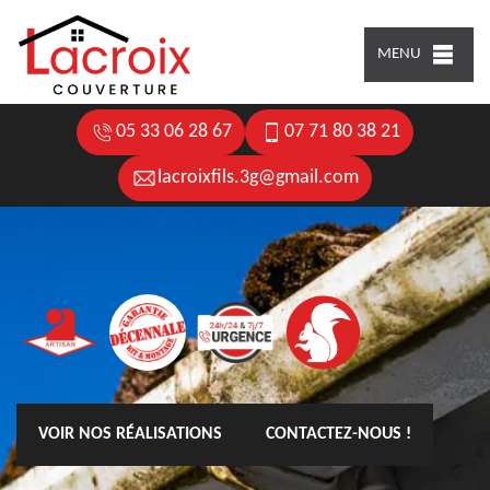
MENU
05 33 06 28 67
07 71 80 38 21
lacroixfils.3g@gmail.com
VOIR NOS RÉALISATIONS
CONTACTEZ-NOUS !