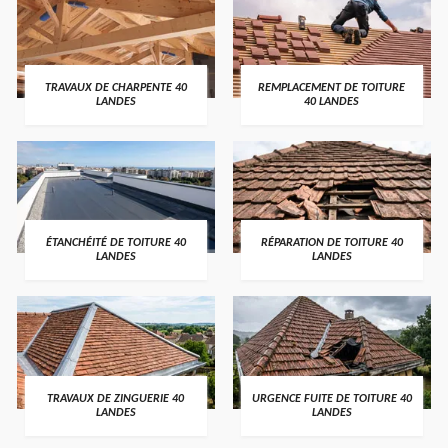
TRAVAUX DE CHARPENTE 40
REMPLACEMENT DE TOITURE
LANDES
40 LANDES
ÉTANCHÉITÉ DE TOITURE 40
RÉPARATION DE TOITURE 40
LANDES
LANDES
TRAVAUX DE ZINGUERIE 40
URGENCE FUITE DE TOITURE 40
LANDES
LANDES