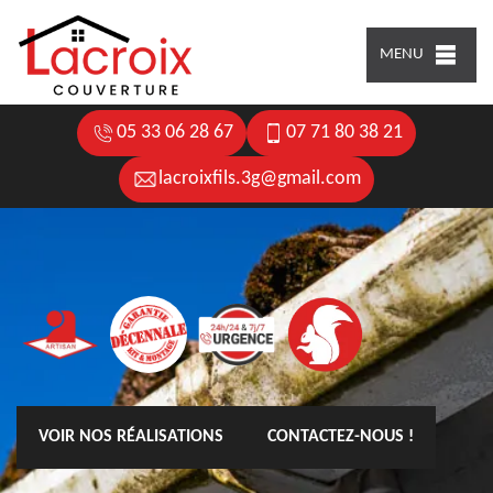
MENU
05 33 06 28 67
07 71 80 38 21
lacroixfils.3g@gmail.com
VOIR NOS RÉALISATIONS
CONTACTEZ-NOUS !