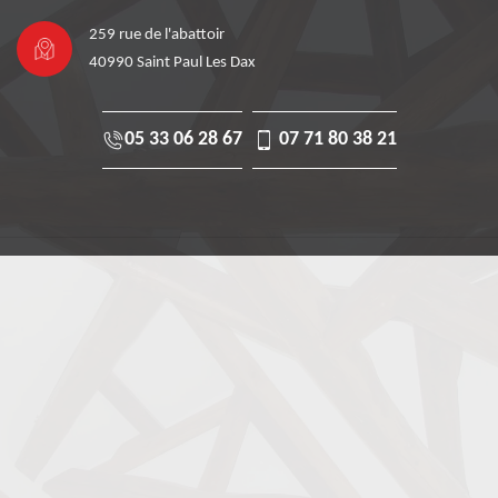
259 rue de l'abattoir
40990 Saint Paul Les Dax
05 33 06 28 67
07 71 80 38 21