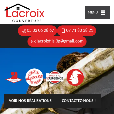
MENU
05 33 06 28 67
07 71 80 38 21
lacroixfils.3g@gmail.com
VOIR NOS RÉALISATIONS
CONTACTEZ-NOUS !