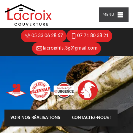
MENU
05 33 06 28 67
07 71 80 38 21
lacroixfils.3g@gmail.com
VOIR NOS RÉALISATIONS
CONTACTEZ-NOUS !