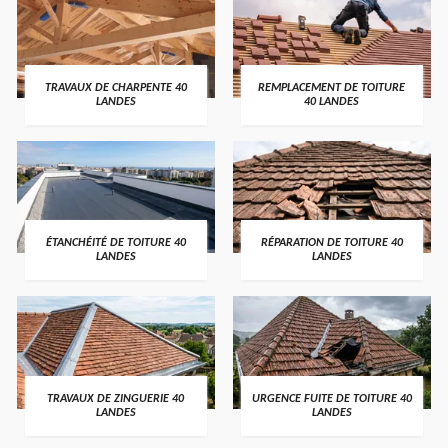
TRAVAUX DE CHARPENTE 40
REMPLACEMENT DE TOITURE
LANDES
40 LANDES
ÉTANCHÉITÉ DE TOITURE 40
RÉPARATION DE TOITURE 40
LANDES
LANDES
TRAVAUX DE ZINGUERIE 40
URGENCE FUITE DE TOITURE 40
LANDES
LANDES