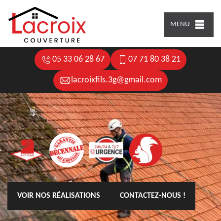
MENU
05 33 06 28 67
07 71 80 38 21
lacroixfils.3g@gmail.com
VOIR NOS RÉALISATIONS
CONTACTEZ-NOUS !