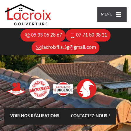
MENU
05 33 06 28 67
07 71 80 38 21
lacroixfils.3g@gmail.com
VOIR NOS RÉALISATIONS
CONTACTEZ-NOUS !